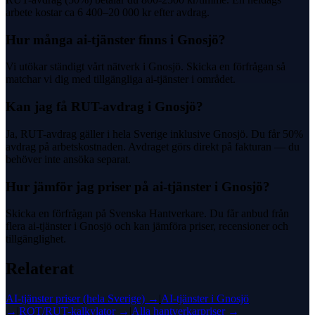
arbete kostar ca 6 400–20 000 kr efter avdrag.
Hur många ai-tjänster finns i Gnosjö?
Vi utökar ständigt vårt nätverk i Gnosjö. Skicka en förfrågan så
matchar vi dig med tillgängliga ai-tjänster i området.
Kan jag få RUT-avdrag i Gnosjö?
Ja, RUT-avdrag gäller i hela Sverige inklusive Gnosjö. Du får 50%
avdrag på arbetskostnaden. Avdraget görs direkt på fakturan — du
behöver inte ansöka separat.
Hur jämför jag priser på ai-tjänster i Gnosjö?
Skicka en förfrågan på Svenska Hantverkare. Du får anbud från
flera ai-tjänster i Gnosjö och kan jämföra priser, recensioner och
tillgänglighet.
Relaterat
AI-tjänster
priser (hela Sverige) →
|
AI-tjänster
i
Gnosjö
→
|
ROT/RUT-kalkylator →
|
Alla hantverkarpriser →