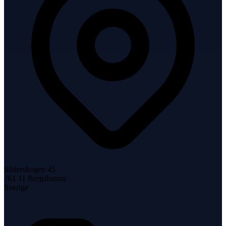
Söderskogen 45
761 11
Bergshamra
Sverige