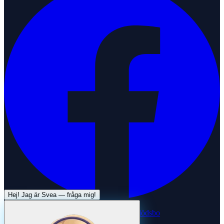
Hej! Jag är
Svea
— fråga mig!
Systertjänst:
Dödsboofferter — hjälp med dödsbo