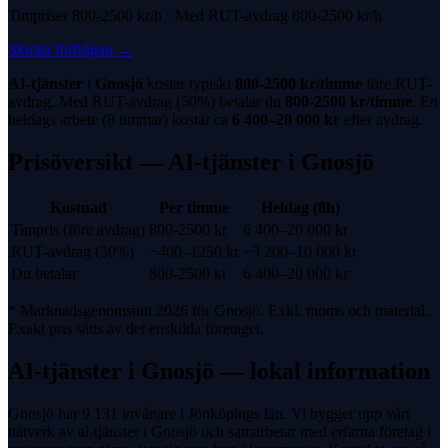
Timpriser
800-2500 kr
/h · Med
RUT-avdrag
800-2500 kr
/h
Skicka förfrågan
→
AI-tjänster
i
Gnosjö
kostar typiskt
800-2500 kr
/timme
före
RUT-
avdrag
. Med
RUT-avdrag
(
50%
) betalar du
800-2500 kr
/timme
. En
heldags arbete (8 timmar) kostar ca
6 400
–
20 000
kr
efter avdrag.
Prisöversikt —
AI-tjänster
i
Gnosjö
Kostnad
Per timme
Heldag (8h)
Timpris (före avdrag)
800-2500 kr
6 400
–
20 000
kr
RUT-avdrag
(
50%
)
−
400
–
1250
kr
−
3 200
–
10 000
kr
Du betalar
800-2500 kr
6 400
–
20 000
kr
* Marknadsgenomsnitt 2026 för
Gnosjö
. Exkl. moms och material.
Exakt pris sätts av det enskilda företaget.
AI-tjänster
i
Gnosjö
— lokal information
Gnosjö har 9 131 invånare i Jönköpings län. Vi bygger upp vårt
nätverk av ai-tjänster i Gnosjö och samarbetar med erfarna företag i