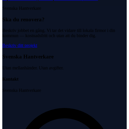
Svenska Hantverkare
Ska du renovera?
Beskriv jobbet en gång. Vi tar det vidare till lokala firmor i din
kommun — kostnadsfritt och utan att du binder dig.
Beskriv ditt projekt
Svenska Hantverkare
Utan mellanhänder. Utan avgifter.
Kontakt
Svenska Hantverkare