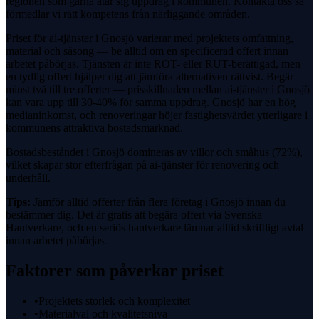
regionen som gärna åtar sig uppdrag i kommunen. Kontakta oss så
förmedlar vi rätt kompetens från närliggande områden.
Priset för ai-tjänster i Gnosjö varierar med projektets omfattning,
material och säsong — be alltid om en specificerad offert innan
arbetet påbörjas. Tjänsten är inte ROT- eller RUT-berättigad, men
en tydlig offert hjälper dig att jämföra alternativen rättvist. Begär
minst två till tre offerter — prisskillnaden mellan ai-tjänster i Gnosjö
kan vara upp till 30-40% för samma uppdrag. Gnosjö har en hög
medianinkomst, och renoveringar höjer fastighetsvärdet ytterligare i
kommunens attraktiva bostadsmarknad.
Bostadsbeståndet i Gnosjö domineras av villor och småhus (72%),
vilket skapar stor efterfrågan på ai-tjänster för renovering och
underhåll.
Tips:
Jämför alltid offerter från flera företag i Gnosjö innan du
bestämmer dig. Det är gratis att begära offert via Svenska
Hantverkare, och en seriös hantverkare lämnar alltid skriftligt avtal
innan arbetet påbörjas.
Faktorer som påverkar priset
•
Projektets storlek och komplexitet
•
Materialval och kvalitetsniva