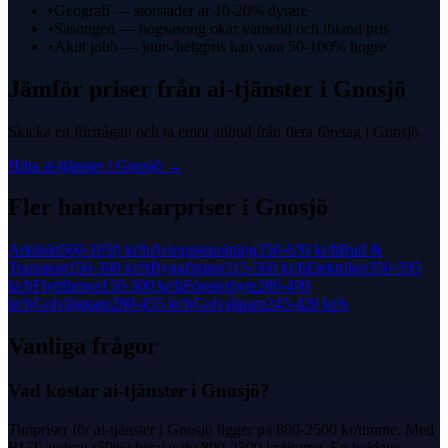
•
Geografi — storstader ar 10-20% dyrare
•
Sasongen — hogsasong okar vantetid och ibland pris
•
Akut jobb — jour-/helgpris kan vara 50-100% hogre
Jämför priser från
ai-tjänster
i
Gnosjö
Skicka en förfrågan och ta emot anbud från flera företag i
Gnosjö
.
Hitta
ai-tjänster
i
Gnosjö
→
Fler hantverkarpriser i
Gnosjö
Arkitekt
560-1050 kr
/h
Avloppsspolning
350-630 kr
/h
Bud &
Transport
150-300 kr
/h
Byggfirmor
315-560 kr
/h
Elektriker
350-595
kr
/h
Flyttfirmor
150-300 kr
/h
Fönsterbyte
280-490
kr
/h
Golvläggare
280-455 kr
/h
Golvslipare
245-420 kr
/h
Vanliga frågor
Vad kostar ai-tjänster i Gnosjö?
Timpriser för ai-tjänster i Gnosjö ligger på 800-2500 kr/timme. Med
RUT-avdrag (50%) betalar du 800-2500 kr/timme. En heldags