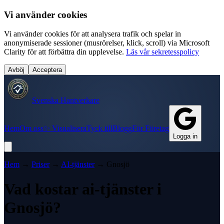
Vi använder cookies
Vi använder cookies för att analysera trafik och spelar in
anonymiserade sessioner (musrörelser, klick, scroll) via Microsoft
Clarity för att förbättra din upplevelse.
Läs vår sekretesspolicy
Avböj
Acceptera
Svenska Hantverkare
Hem
Om oss
✨ Visualisera
Tyck till
Blogg
För Företag
Logga in
Hem
→
Priser
→
AI-tjänster
→
Gnosjö
Vad kostar
ai-tjänster
i
Gnosjö
?