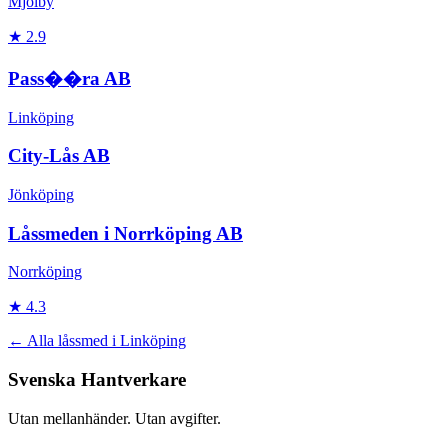
Mjölby
★
2.9
Pass��ra AB
Linköping
City-Lås AB
Jönköping
Låssmeden i Norrköping AB
Norrköping
★
4.3
← Alla
låssmed
i
Linköping
Svenska Hantverkare
Utan mellanhänder. Utan avgifter.