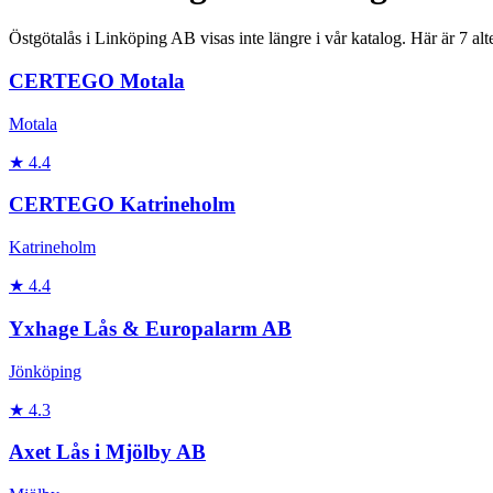
Östgötalås i Linköping AB
visas inte längre i vår katalog. Här är
7 alt
CERTEGO Motala
Motala
★
4.4
CERTEGO Katrineholm
Katrineholm
★
4.4
Yxhage Lås & Europalarm AB
Jönköping
★
4.3
Axet Lås i Mjölby AB