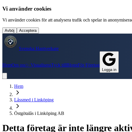
Vi använder cookies
Vi använder cookies för att analysera trafik och spelar in anonymiserade
Avböj
Acceptera
Svenska Hantverkare
Hem
Om oss
✨ Visualisera
Tyck till
Blogg
För Företag
Logga in
Hem
Låssmed
i
Linköping
Östgötalås i Linköping AB
Detta företag är inte längre ak