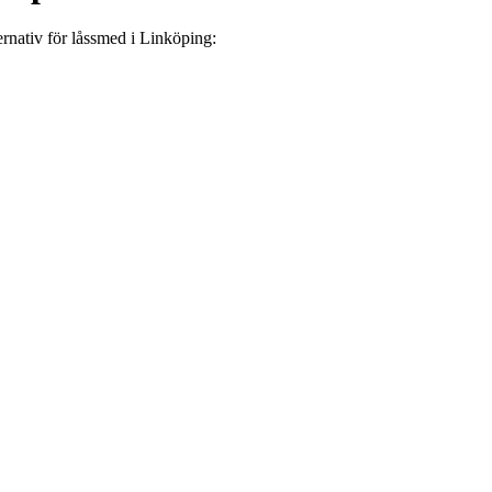
ernativ
för
låssmed
i
Linköping
: